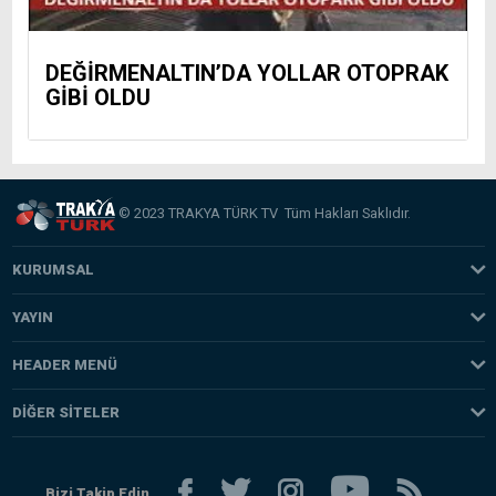
DEĞİRMENALTIN’DA YOLLAR OTOPRAK
GİBİ OLDU
© 2023 TRAKYA TÜRK TV Tüm Hakları Saklıdır.
KURUMSAL
Hakkımızda
YAYIN
Misyonumuz
Programlar
HEADER MENÜ
Vizyonumuz
Yayın Akışı
Gündem
Künye
DIĞER SITELER
TV İzle
Türkiye
Programlar
TRAKYA TÜRK TV
Radyo Dinle
Ekonomi
Yazarlar
HABERCİ NET
Bizi Takip Edin