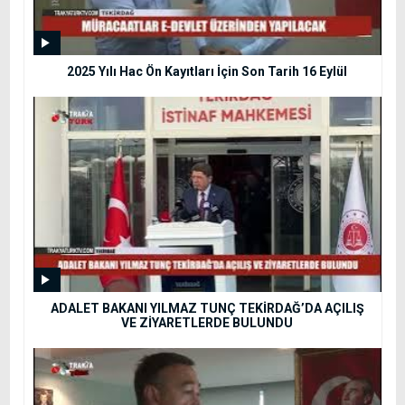
2025 Yılı Hac Ön Kayıtları İçin Son Tarih 16 Eylül
ADALET BAKANI YILMAZ TUNÇ TEKİRDAĞ’DA AÇILIŞ
VE ZİYARETLERDE BULUNDU