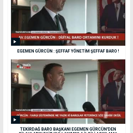
EGEMEN GÜRCÜN : ŞEFFAF YÖNETİM ŞEFFAF BARO !
TEKİRDAĞ BARO BAŞKANI EGEMEN GÜRCÜN'DEN