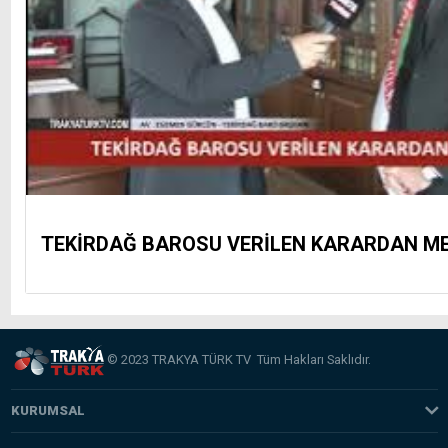
TEKİRDAĞ BAROSU VERİLEN KARARDAN M
© 2023 TRAKYA TÜRK TV Tüm Hakları Saklıdır.
KURUMSAL
Hakkımızda