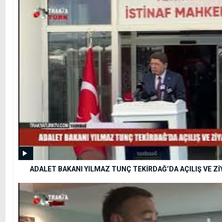
ADALET BAKANI YILMAZ TUNÇ TEKİRDAĞ’DA AÇILIŞ VE 