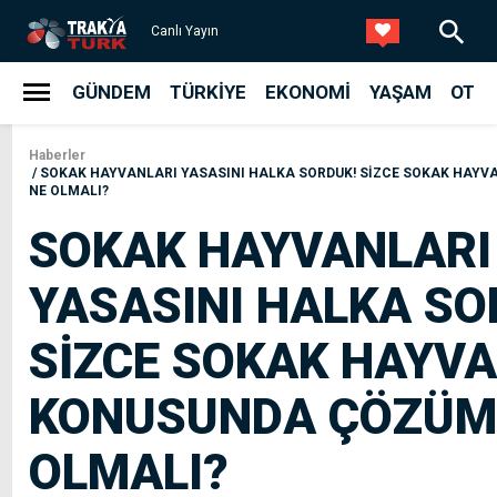
Canlı Yayın
GÜNDEM
TÜRKIYE
EKONOMI
YAŞAM
OTO
Haberler
SOKAK HAYVANLARI YASASINI HALKA SORDUK! SİZCE SOKAK HAY
NE OLMALI?
SOKAK HAYVANLARI
YASASINI HALKA SO
SİZCE SOKAK HAYVA
KONUSUNDA ÇÖZÜM
OLMALI?