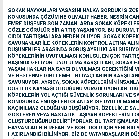
SOKAK HAYVANLARI YASASINI HALKA SORDUK! SİZC
KONUSUNDA ÇÖZÜM NE OLMALI? HABER: NESRİN CAN
EMRE DÜŞENER SON ZAMANLARDA SOKAK KÖPEKLERİ
GÖZLE GÖRÜLÜR BİR ARTIŞ YAŞANIYOR. BU DURUM,
CİDDİ TARTIŞMALARA NEDEN OLUYOR. SOKAK KÖPEK
SAVUNANLAR İLE KÖPEKLERİN KONTROL ALTINA ALIN
DÜŞÜNENLER ARASINDA GÖRÜŞ AYRILIKLARI SÜRÜYO
KÖPEKLERİNİN UYUTULMASI KONUSU, EN ÇOK TARTI
BAŞINDA GELİYOR. UYUTULMA KARŞITLARI, SOKAK H
YAŞAM HAKLARINA SAYGI DUYULMASI GEREKTİĞİNİ V
VE BESLENME GİBİ TEMEL İHTİYAÇLARININ KARŞILAN
SAVUNUYOR. AYRICA, SOKAK KÖPEKLERİNİN İNSANLAR
DOSTLUK KAYNAĞI OLDUĞUNU VURGULUYORLAR. DİĞ
KÖPEKLERİN YOL AÇTIĞI GÜVENLİK SORUNLARI VE SA
KONUSUNDA ENDİŞELERİ OLANLAR İSE UYUTULMANI
KAÇINILMAZ OLDUĞUNU DÜŞÜNÜYOR. ÖZELLİKLE SAL
GÖSTEREN VEYA HASTALIK TAŞIYAN KÖPEKLERİN TOP
OLUŞTURDUĞUNU BELİRTİYORLAR. BU TARTIŞMALARI
HAYVANLARININ REFAHI VE KONTROLÜ İÇİN YENİ BİR 
HAZIRLANDIĞI BİLİNİYOR. BİZ DE VATANDAŞLARIN DÜ