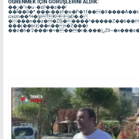
ÖĞRENMEK İÇİN GÖRÜŞLERİNİ ALDIK:
��ڙ�"v�u۽�z(!��z��!
��l��0�*.���r��zf�w�P�1f���X����A��tAݟ���SO�-
ಐxcm��^H�(pTKaD�,�
����n��z��Z0i�����^�����Z��b����+���ם
���(��br۫z)��n��n�Z���}
��z�h�'2���r�+����r�,���)ږZ0