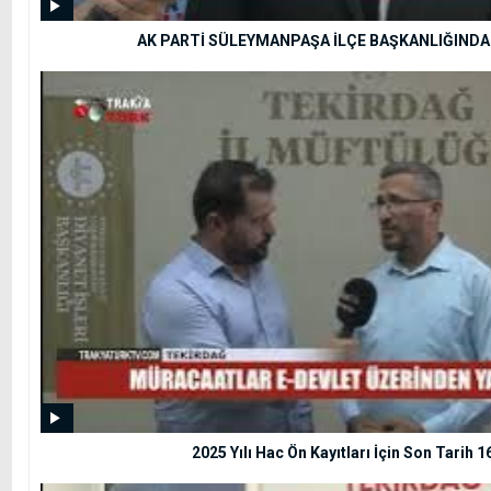
AK PARTİ SÜLEYMANPAŞA İLÇE BAŞKANLIĞINDA
2025 Yılı Hac Ön Kayıtları İçin Son Tarih 16