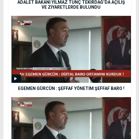
ADALET BAKANI YILMAZ TUNÇ TEKİRDAĞ’DA AÇILIŞ
VE ZİYARETLERDE BULUNDU
EGEMEN GÜRCÜN : ŞEFFAF YÖNETİM ŞEFFAF BARO !