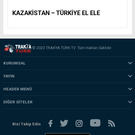
KAZAKİSTAN – TÜRKİYE EL ELE
© 2023 TRAKYA TÜRK TV Tüm Hakları Saklıdır.
KURUMSAL
Hakkımızda
YAYIN
Misyonumuz
Programlar
HEADER MENÜ
Vizyonumuz
Yayın Akışı
Gündem
Künye
DIĞER SITELER
TV İzle
Türkiye
Programlar
TRAKYA TÜRK TV
Radyo Dinle
Ekonomi
Yazarlar
HABERCİ NET
Bizi Takip Edin
Yaşam
iletişim
.